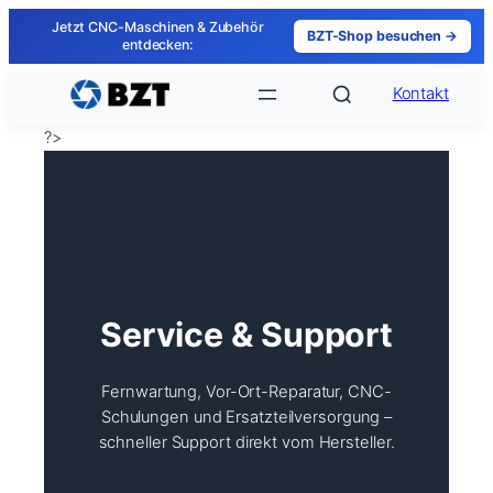
Zum
Jetzt CNC-Maschinen & Zubehör
BZT-Shop besuchen →
Inhalt
entdecken:
springen
Kontakt
?>
Service & Support
Fernwartung, Vor-Ort-Reparatur, CNC-
Schulungen und Ersatzteilversorgung –
schneller Support direkt vom Hersteller.