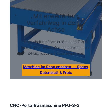
Mit erweitertem
Verfahrweg in der Z-
Achse
Entwickelt für Portalerhöhungen Z‑300
und Z‑450 – mehr Wirkungsbereich, mehr
Z‑Hub, robuste Industriebauweise.
Maschine im Shop ansehen — Specs,
Datenblatt & Preis
CNC-Portalfräsmaschine PFU-S-2