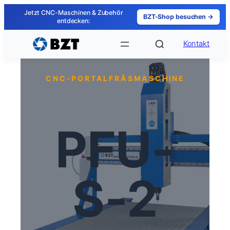
Zum
Jetzt CNC-Maschinen & Zubehör
BZT-Shop besuchen →
Inhalt
entdecken:
springen
Kontakt
CNC-PORTALFRÄSMASCHINE
PFU-
S-2